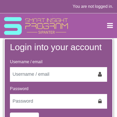
Skip to main content
You are not logged in.
Login into your account
Skip to create new account
Username / email
Password